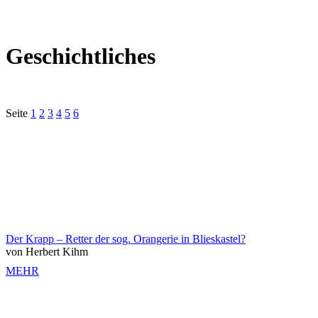
Geschichtliches
Seite
1
2
3
4
5
6
Der Krapp – Retter der sog. Orangerie in Blieskastel?
von Herbert Kihm
MEHR