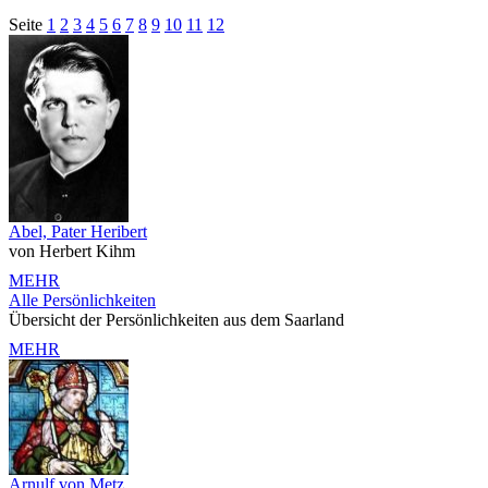
Seite
1
2
3
4
5
6
7
8
9
10
11
12
Abel, Pater Heribert
von Herbert Kihm
MEHR
Alle Persönlichkeiten
Übersicht der Persönlichkeiten aus dem Saarland
MEHR
Arnulf von Metz