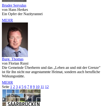
Bruder Servulus
von Hans Herkes
Ein Opfer der Nazityrannei
MEHR
Burg, Thomas
von Florian Russi
Die Gemeinde Überherrn und das „Leben an und mit der Grenze"
ist für ihn nicht nur angestammte Heimat, sondern auch berufliche
Wirkungsstätte.
MEHR
Seite
1
2
3
4
5
6
7
8
9
10
11
12