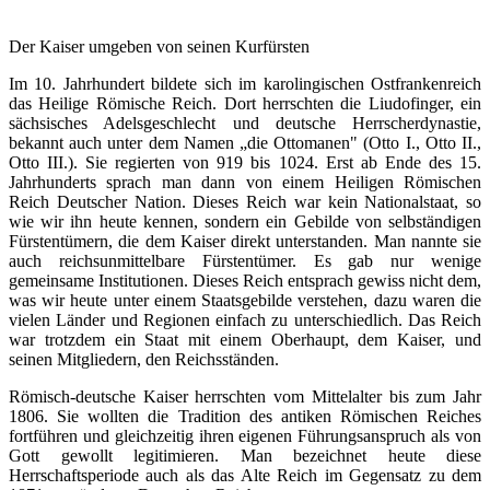
Der Kaiser umgeben von seinen Kurfürsten
Im 10. Jahrhundert bildete sich im karolingischen Ostfrankenreich
das Heilige Römische Reich. Dort herrschten die Liudofinger, ein
sächsisches Adelsgeschlecht und deutsche Herrscherdynastie,
bekannt auch unter dem Namen „die Ottomanen" (Otto I., Otto II.,
Otto III.). Sie regierten von 919 bis 1024. Erst ab Ende des 15.
Jahrhunderts sprach man dann von einem Heiligen Römischen
Reich Deutscher Nation. Dieses Reich war kein Nationalstaat, so
wie wir ihn heute kennen, sondern ein Gebilde von selbständigen
Fürstentümern, die dem Kaiser direkt unterstanden. Man nannte sie
auch reichsunmittelbare Fürstentümer. Es gab nur wenige
gemeinsame Institutionen. Dieses Reich entsprach gewiss nicht dem,
was wir heute unter einem Staatsgebilde verstehen, dazu waren die
vielen Länder und Regionen einfach zu unterschiedlich. Das Reich
war trotzdem ein Staat mit einem Oberhaupt, dem Kaiser, und
seinen Mitgliedern, den Reichsständen.
Römisch-deutsche Kaiser herrschten vom Mittelalter bis zum Jahr
1806. Sie wollten die Tradition des antiken Römischen Reiches
fortführen und gleichzeitig ihren eigenen Führungsanspruch als von
Gott gewollt legitimieren. Man bezeichnet heute diese
Herrschaftsperiode auch als das Alte Reich im Gegensatz zu dem