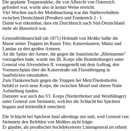
Die geplante Truppenstärke, die von Albrecht von Österreich
gefordert war, wurde also in keiner Weise erreicht.
Vier Wochen nach der Mobilmachung war das Stärkeverhältnis
zwischen Deutschland (Preußen) und Frankreich 2 : 1.
Damit war erkennbar, dass ein Durchbruch nach Süd-Deutschland
mehr als illusorisch war.
Generalfeldmarschall (ab 1871) Helmuth von Moltke ballte die
Masse seiner Truppen im Raum Trier, Kaiserslautern, Mainz und
Landau zu drei großen Armeen.
An die Spitze der Armee, die gegen die französische „Rheinarmee"
vorzugehen hatte, wurde das III. Korps (die Brandenburger) unter
General von Alvensleben II. vorangestellt mit dem Auftrag, den
Vormarschplan über die Kaiserstraße mit Flussübergang in
Saarbrücken einzuhalten.
Zum Flankenschutz gegen die Truppen bei Metz/Diedenhofen
befahl er zwei neue Korps, die zwischen Mosel und oberer Nahe
Aufstellung fanden.
Darunter war auch das VI. Korps (Niederrheiner und Westfälinger)
unter General von Steinmetz, welches die Schlacht bei Spichern
begann und letztendlich entschied.
Die Schlacht bei Spichern fand allerdings nur statt, weil General von
Steinmetz den Befehlen von Moltkes nicht folgte.
Er glaubte, als preußischer hochdekorierter Liniengeneral (er erhielt