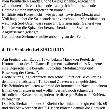
vom Preußischen Landtag hohe Geldgeschenke, sogenannte
„Dotationen", für entscheidende Taten) sich über bestehende
Befehle einfach hinwegsetzen zu können.
Er führte sein Korps nicht - wie geplant - zwischen Merzig und
Völklingen über die Saar, sondern er verschob die Marschlinien so
weit nach Süd-Osten, dass seine 14. Division unter General von
Kameke vor die Spitze der heranziehenden preußischen
Angriffsarmee gelangte.
General von Steinmetz wollte unbedingt an den Feind.
4. Die Schlacht bei SPICHERN
Am Freitag, dem 15. Juli 1870, bekam Major von Pestel, der
Kommandeur des 7. Ulanen-Regiments während eines Konzertes
eine Depesche, die besagte: „Sofortige Mobilmachung und
Besetzung der Grenze".
Große Aufregung verbreitete sich schnell unter der Bevölkerung,
denn die französischen Turkos und Zuaven waren gefürchtet.
Die Behörden rechneten während der kommenden Nacht mit einem
Einfall der Franzosen und wollten deshalb noch schnell die
öffentlichen Kassen retten, indem sie diese per Bahn nach Koblenz
verbrachten.
Das Füssilierbataillon des 7. Rheinischen Infanterieregiments Nr. 69
und drei Schwadronen der 7. Ulanen bildeten damals die Garnison