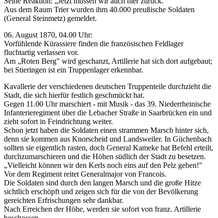
Seine Reaktion: „Jetzt müssen wir auch hier zurück."
Aus dem Raum Trier wurden ihm 40.000 preußische Soldaten
(General Steinmetz) gemeldet.
06. August 1870, 04.00 Uhr:
Vorfühlende Kürassiere finden die französischen Feldlager
fluchtartig verlassen vor.
Am „Roten Berg" wird geschanzt, Artillerie hat sich dort aufgebaut;
bei Stieringen ist ein Truppenlager erkennbar.
Kavallerie der verschiedenen deutschen Truppenteile durchzieht die
Stadt, die sich hierfür festlich geschmückt hat.
Gegen 11.00 Uhr marschiert - mit Musik - das 39. Niederrheinische
Infanterieregiment über die Lebacher Straße in Saarbrücken ein und
zieht sofort in Feindrichtung weiter.
Schon jetzt haben die Soldaten einen strammen Marsch hinter sich,
denn sie kommen aus Knorscheid und Landsweiler. In Güchenbach
sollten sie eigentlich rasten, doch General Kameke hat Befehl erteilt,
durchzumarschieren und die Höhen südlich der Stadt zu besetzen.
„Vielleicht können wir den Kerls noch eins auf den Pelz geben!"
Vor dem Regiment reitet Generalmajor von Francois.
Die Soldaten sind durch den langen Marsch und die große Hitze
sichtlich erschöpft und zeigen sich für die von der Bevölkerung
gereichten Erfrischungen sehr dankbar.
Nach Erreichen der Höhe, werden sie sofort von franz. Artillerie
beschossen.