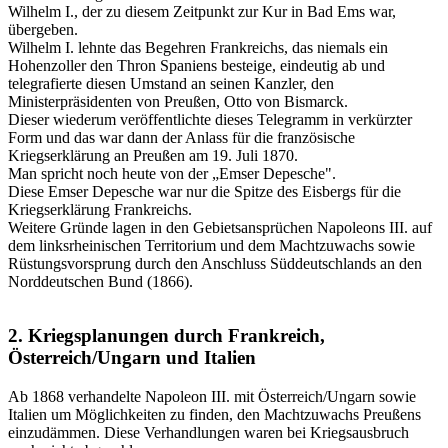
Wilhelm I., der zu diesem Zeitpunkt zur Kur in Bad Ems war,
übergeben.
Wilhelm I. lehnte das Begehren Frankreichs, das niemals ein
Hohenzoller den Thron Spaniens besteige, eindeutig ab und
telegrafierte diesen Umstand an seinen Kanzler, den
Ministerpräsidenten von Preußen, Otto von Bismarck.
Dieser wiederum veröffentlichte dieses Telegramm in verkürzter
Form und das war dann der Anlass für die französische
Kriegserklärung an Preußen am 19. Juli 1870.
Man spricht noch heute von der „Emser Depesche".
Diese Emser Depesche war nur die Spitze des Eisbergs für die
Kriegserklärung Frankreichs.
Weitere Gründe lagen in den Gebietsansprüchen Napoleons III. auf
dem linksrheinischen Territorium und dem Machtzuwachs sowie
Rüstungsvorsprung durch den Anschluss Süddeutschlands an den
Norddeutschen Bund (1866).
2. Kriegsplanungen durch Frankreich,
Österreich/Ungarn und Italien
Ab 1868 verhandelte Napoleon III. mit Österreich/Ungarn sowie
Italien um Möglichkeiten zu finden, den Machtzuwachs Preußens
einzudämmen. Diese Verhandlungen waren bei Kriegsausbruch