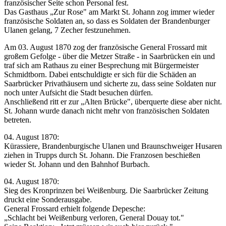
französischer Seite schon Personal fest.
Das Gasthaus „Zur Rose" am Markt St. Johann zog immer wieder
französische Soldaten an, so dass es Soldaten der Brandenburger
Ulanen gelang, 7 Zecher festzunehmen.
Am 03. August 1870 zog der französische General Frossard mit
großem Gefolge - über die Metzer Straße - in Saarbrücken ein und
traf sich am Rathaus zu einer Besprechung mit Bürgermeister
Schmidtborn. Dabei entschuldigte er sich für die Schäden an
Saarbrücker Privathäusern und sicherte zu, dass seine Soldaten nur
noch unter Aufsicht die Stadt besuchen dürfen.
Anschließend ritt er zur „Alten Brücke", überquerte diese aber nicht.
St. Johann wurde danach nicht mehr von französischen Soldaten
betreten.
04. August 1870:
Kürassiere, Brandenburgische Ulanen und Braunschweiger Husaren
ziehen in Trupps durch St. Johann. Die Franzosen beschießen
wieder St. Johann und den Bahnhof Burbach.
04. August 1870:
Sieg des Kronprinzen bei Weißenburg. Die Saarbrücker Zeitung
druckt eine Sonderausgabe.
General Frossard erhielt folgende Depesche:
„Schlacht bei Weißenburg verloren, General Douay tot."