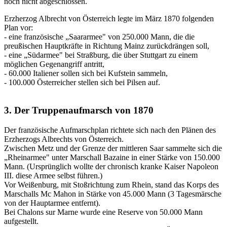
noch nicht abgeschlossen.
Erzherzog Albrecht von Österreich legte im März 1870 folgenden
Plan vor:
- eine französische „Saararmee" von 250.000 Mann, die die
preußischen Hauptkräfte in Richtung Mainz zurückdrängen soll,
- eine „Südarmee" bei Straßburg, die über Stuttgart zu einem
möglichen Gegenangriff antritt,
- 60.000 Italiener sollen sich bei Kufstein sammeln,
- 100.000 Österreicher stellen sich bei Pilsen auf.
3. Der Truppenaufmarsch von 1870
Der französische Aufmarschplan richtete sich nach den Plänen des
Erzherzogs Albrechts von Österreich.
Zwischen Metz und der Grenze der mittleren Saar sammelte sich die
„Rheinarmee" unter Marschall Bazaine in einer Stärke von 150.000
Mann. (Ursprünglich wollte der chronisch kranke Kaiser Napoleon
III. diese Armee selbst führen.)
Vor Weißenburg, mit Stoßrichtung zum Rhein, stand das Korps des
Marschalls Mc Mahon in Stärke von 45.000 Mann (3 Tagesmärsche
von der Hauptarmee entfernt).
Bei Chalons sur Marne wurde eine Reserve von 50.000 Mann
aufgestellt.