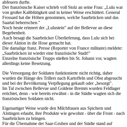
abfeuern durfte.
Der französische Kaiser schrieb voll Stolz an seine Frau: „Lulu war
von großer Kaltblütigkeit und in keiner Weise erschüttert. General
Frossard hat die Höhen genommen, welche Saarbrücken und das
Saartal beherrschen."
Noch heute erinnert der „Lulustein" auf der Bellevue an diese
Begebenheit.
Auch besagt die Saarbrücker Überlieferung, dass Lulu sich bei
dieser Aktion in die Hose gemacht hat.
Die damalige franz. Presse (Reporter von France militaire) meldete:
„Saarbrücken ist wieder eine französische Stadt!"
Einzelne französische Trupps stießen bis St. Johann vor, wagten
allerdings keine Besetzung.
Die Versorgung der Soldaten funktionierte nicht richtig, daher
wurden die Hänge des Trillers nach Kartoffeln und Obst abgesucht
und bei der Bevölkerung Verpflegung gekauft oder „besorgt".
Im Tal zwischen Bellevue und Goldene Bremm wurden Feldlager
errichtet, denn - wie bereits erwähnt - in die Städte wagten sich die
französischen Soldaten nicht.
Eigenartiger Weise wurde den Milchfrauen aus Spichern und
Alstingen erlaubt, ihre Produkte wie gewohnt - über die Front - nach
Saarbrücken zu bringen.
Für die Übernahme der Saar-Gruben und der Städte stand auf