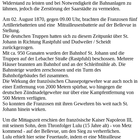
Widerstand zu leisten und bei Notwendigkeit die Bahnanlagen zu
lähmen, jedoch die Zerstörung der Saarstädte zu vermeiden.
Am 02. August 1870, gegen 09.00 Uhr, brachten die Franzosen fünf
Artilleriebatterien und eine Mitrailleusenbatterie auf der Bellevue in
Stellung.
Die deutschen Truppen hatten sich zu diesem Zeitpunkt über St.
Johann in Richtung Rastpfuhl und Dudweiler / Scheidt
zurückgezogen.
Mit ca. 950 Granaten wurden der Bahnhof St. Johann und die
Truppen auf der Lebacher Straße (Rastpfuhl) beschossen. Mehrere
Häuser brannten am Bahnhof und an der Schleifmühle ab. Die
Bahnsteige wurden zerschossen und ein Turm des
Bahnhofgebäudes fiel zusammen.
Die Wirkung der französischen Chassepotgewehre war auch noch in
einer Entfernung von 2000 Metern spürbar, wo hingegen die
deutschen Zündnadelgewehre nur über eine Kampfentfernung von
500 Metern verfügten.
So konnten die Franzosen mit ihren Gewehren bis weit nach St.
Johann hinein wirken.
Um die Mittagszeit erschien der französische Kaiser Napoleon III,
mit seinem Sohn, dem Thronfolger Lulu (15 Jahre alt) - von Metz
kommend - auf der Bellevue, um den Sieg zu verherrlichen.
Lulu erhielt hier seine Feuertaufe, indem er eine Mitrailleuse