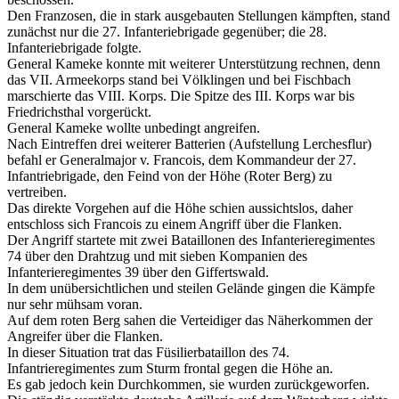
Den Franzosen, die in stark ausgebauten Stellungen kämpften, stand
zunächst nur die 27. Infanteriebrigade gegenüber; die 28.
Infanteriebrigade folgte.
General Kameke konnte mit weiterer Unterstützung rechnen, denn
das VII. Armeekorps stand bei Völklingen und bei Fischbach
marschierte das VIII. Korps. Die Spitze des III. Korps war bis
Friedrichsthal vorgerückt.
General Kameke wollte unbedingt angreifen.
Nach Eintreffen drei weiterer Batterien (Aufstellung Lerchesflur)
befahl er Generalmajor v. Francois, dem Kommandeur der 27.
Infantriebrigade, den Feind von der Höhe (Roter Berg) zu
vertreiben.
Das direkte Vorgehen auf die Höhe schien aussichtslos, daher
entschloss sich Francois zu einem Angriff über die Flanken.
Der Angriff startete mit zwei Bataillonen des Infanterieregimentes
74 über den Drahtzug und mit sieben Kompanien des
Infanterieregimentes 39 über den Giffertswald.
In dem unübersichtlichen und steilen Gelände gingen die Kämpfe
nur sehr mühsam voran.
Auf dem roten Berg sahen die Verteidiger das Näherkommen der
Angreifer über die Flanken.
In dieser Situation trat das Füsilierbataillon des 74.
Infantrieregimentes zum Sturm frontal gegen die Höhe an.
Es gab jedoch kein Durchkommen, sie wurden zurückgeworfen.