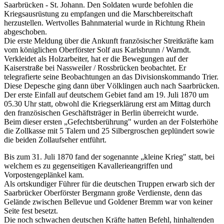
Saarbrücken - St. Johann. Den Soldaten wurde befohlen die
Kriegsausrüstung zu empfangen und die Marschbereitschaft
herzustellen. Wertvolles Bahnmaterial wurde in Richtung Rhein
abgeschoben.
Die erste Meldung über die Ankunft französischer Streitkräfte kam
vom königlichen Oberförster Solf aus Karlsbrunn / Warndt.
Verkleidet als Holzarbeiter, hat er die Bewegungen auf der
Kaiserstraße bei Nassweiler / Rossbrücken beobachtet. Er
telegrafierte seine Beobachtungen an das Divisionskommando Trier.
Diese Depesche ging dann über Völklingen auch nach Saarbrücken.
Der erste Einfall auf deutschem Gebiet fand am 19. Juli 1870 um
05.30 Uhr statt, obwohl die Kriegserklärung erst am Mittag durch
den französischen Geschäftsträger in Berlin überreicht wurde.
Beim dieser ersten „Gefechtsberührung" wurden an der Folsterhöhe
die Zollkasse mit 5 Talern und 25 Silbergroschen geplündert sowie
die beiden Zollaufseher entführt.
Bis zum 31. Juli 1870 fand der sogenannte „kleine Krieg" statt, bei
welchem es zu gegenseitigen Kavallerieangriffen und
Vorpostengeplänkel kam.
Als ortskundiger Führer für die deutschen Truppen erwarb sich der
Saarbrücker Oberförster Bergmann große Verdienste, denn das
Gelände zwischen Bellevue und Goldener Bremm war von keiner
Seite fest besetzt.
Die noch schwachen deutschen Kräfte hatten Befehl, hinhaltenden