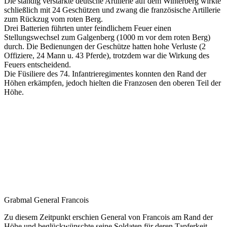
Die ständig verstärkte deutsche Artillerie auf dem Winterberg wirkte
schließlich mit 24 Geschützen und zwang die französische Artillerie
zum Rückzug vom roten Berg.
Drei Batterien führten unter feindlichem Feuer einen
Stellungswechsel zum Galgenberg (1000 m vor dem roten Berg)
durch. Die Bedienungen der Geschütze hatten hohe Verluste (2
Offiziere, 24 Mann u. 43 Pferde), trotzdem war die Wirkung des
Feuers entscheidend.
Die Füsiliere des 74. Infantrieregimentes konnten den Rand der
Höhen erkämpfen, jedoch hielten die Franzosen den oberen Teil der
Höhe.
Grabmal General Francois
Zu diesem Zeitpunkt erschien General von Francois am Rand der
Höhe und beglückwünschte seine Soldaten für deren Tapferkeit.