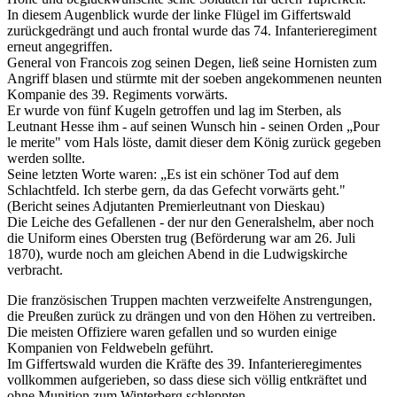
In diesem Augenblick wurde der linke Flügel im Giffertswald
zurückgedrängt und auch frontal wurde das 74. Infanterieregiment
erneut angegriffen.
General von Francois zog seinen Degen, ließ seine Hornisten zum
Angriff blasen und stürmte mit der soeben angekommenen neunten
Kompanie des 39. Regiments vorwärts.
Er wurde von fünf Kugeln getroffen und lag im Sterben, als
Leutnant Hesse ihm - auf seinen Wunsch hin - seinen Orden „Pour
le merite" vom Hals löste, damit dieser dem König zurück gegeben
werden sollte.
Seine letzten Worte waren: „Es ist ein schöner Tod auf dem
Schlachtfeld. Ich sterbe gern, da das Gefecht vorwärts geht."
(Bericht seines Adjutanten Premierleutnant von Dieskau)
Die Leiche des Gefallenen - der nur den Generalshelm, aber noch
die Uniform eines Obersten trug (Beförderung war am 26. Juli
1870), wurde noch am gleichen Abend in die Ludwigskirche
verbracht.
Die französischen Truppen machten verzweifelte Anstrengungen,
die Preußen zurück zu drängen und von den Höhen zu vertreiben.
Die meisten Offiziere waren gefallen und so wurden einige
Kompanien von Feldwebeln geführt.
Im Giffertswald wurden die Kräfte des 39. Infanterieregimentes
vollkommen aufgerieben, so dass diese sich völlig entkräftet und
ohne Munition zum Winterberg schleppten.