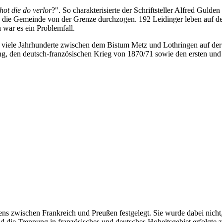
ot die do verlor
?". So charakterisierte der Schriftsteller Alfred Guld
die Gemeinde von der Grenze durchzogen. 192 Leidinger leben auf de
h war es ein Problemfall.
iele Jahrhunderte zwischen dem Bistum Metz und Lothringen auf der ei
g, den deutsch-französischen Krieg von 1870/71 sowie den ersten und 
ns zwischen Frankreich und Preußen festgelegt. Sie wurde dabei nicht,
 die Trennung in französisches und deutsches Hoheitsgebiet erfolgte 