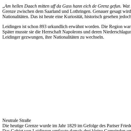
„
Am hellen Daach mitten uff da Gass hann eich de Grenz gefun. Wat h
Grenze zwischen dem Saarland und Lothringen. Genauer gesagt wird 
Nationalitäten. Das ist heute eine Kuriosität, historisch gesehen jedoc
Leidingen ist schon 893 urkundlich erwähnt worden. Die Region war v
Später musste sie die Herrschaft Napoleons und deren Niederschlagun
Leidinger gezwungen, ihre Nationalitäten zu wechseln.
Neutrale Straße
Die heutige Grenze wurde im Jahr 1829 im Gefolge des Pariser Friede
Das Gebiet von Leidingen umfasste damals drei kleine Gemeinden und