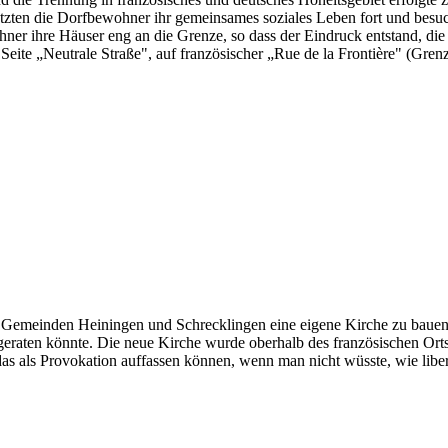
setzten die Dorfbewohner ihr gemeinsames soziales Leben fort und besu
 ihre Häuser eng an die Grenze, so dass der Eindruck entstand, die Or
Seite „Neutrale Straße", auf französischer „Rue de la Frontière" (Gren
die Gemeinden Heiningen und Schrecklingen eine eigene Kirche zu baue
 geraten könnte. Die neue Kirche wurde oberhalb des französischen Orts
as als Provokation auffassen können, wenn man nicht wüsste, wie liber