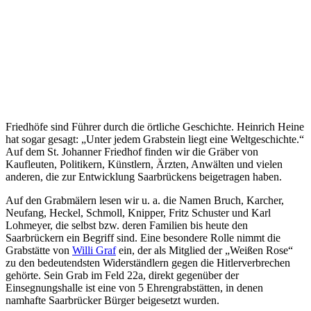
Friedhöfe sind Führer durch die örtliche Geschichte. Heinrich Heine
hat sogar gesagt: „Unter jedem Grabstein liegt eine Weltgeschichte.“
Auf dem St. Johanner Friedhof finden wir die Gräber von
Kaufleuten, Politikern, Künstlern, Ärzten, Anwälten und vielen
anderen, die zur Entwicklung Saarbrückens beigetragen haben.
Auf den Grabmälern lesen wir u. a. die Namen Bruch, Karcher,
Neufang, Heckel, Schmoll, Knipper, Fritz Schuster und Karl
Lohmeyer, die selbst bzw. deren Familien bis heute den
Saarbrückern ein Begriff sind. Eine besondere Rolle nimmt die
Grabstätte von
Willi Graf
ein, der als Mitglied der „Weißen Rose“
zu den bedeutendsten Widerständlern gegen die Hitlerverbrechen
gehörte. Sein Grab im Feld 22a, direkt gegenüber der
Einsegnungshalle ist eine von 5 Ehrengrabstätten, in denen
namhafte Saarbrücker Bürger beigesetzt wurden.