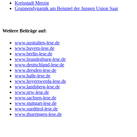
Kreisstadt Merzig
Gruppendynamik am Beispiel der Jungen Union Saar
Weitere Beiträge auf:
www.australien-lese.de
www.bayern-lese.de
www.berlin-lese.de
www.brandenburg-lese.de
www.deutschland-lese.de
www.dresden-lese.de
www.halle-lese.de
www.hoyerswerda-lese.de
www.landsberg-lese.de
www.nrw-lese.de
www.sachsen-lese.de
www.stuttgart-lese.de
www.suedtirol-lese.de
www.thueringen-lese.de