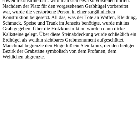
soweit rekonstruierbar - wird man sich etwa so vorstellen dürfen:
Nachdem der Platz für den vorgesehenen Grabhügel vorbereitet
war, wurde die verstorbene Person in einer sargähnlichen
Konstruktion beigesetzt. All das, was der Tote an Waffen, Kleidung,
Schmuck, Speise und Trank im Jenseits benötigte, wurde mit ins
Grab gegeben. Über die Holzkonstruktion wurden dann dicke
Kalksteine gelegt. Über diese Steinabdeckung wurde schließlich ein
Erdhügel als weithin sichtbares Grabmonument aufgeschüttet.
Manchmal begrenzte den Hügelfuß ein Steinkranz, der den heiligen
Bezirk der Grabstätte symbolisch von dem Profanen, dem
Weltlichen abgrenzte.