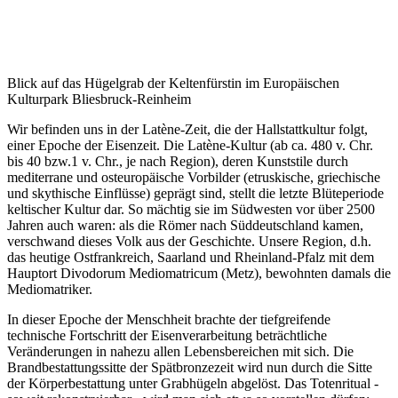
Blick auf das Hügelgrab der Keltenfürstin im Europäischen
Kulturpark Bliesbruck-Reinheim
Wir befinden uns in der Latène-Zeit, die der Hallstattkultur folgt,
einer Epoche der Eisenzeit. Die Latène-Kultur (ab ca. 480 v. Chr.
bis 40 bzw.1 v. Chr., je nach Region), deren Kunststile durch
mediterrane und osteuropäische Vorbilder (etruskische, griechische
und skythische Einflüsse) geprägt sind, stellt die letzte Blüteperiode
keltischer Kultur dar. So mächtig sie im Südwesten vor über 2500
Jahren auch waren: als die Römer nach Süddeutschland kamen,
verschwand dieses Volk aus der Geschichte. Unsere Region, d.h.
das heutige Ostfrankreich, Saarland und Rheinland-Pfalz mit dem
Hauptort Divodorum Mediomatricum (Metz), bewohnten damals die
Mediomatriker.
In dieser Epoche der Menschheit brachte der tiefgreifende
technische Fortschritt der Eisenverarbeitung beträchtliche
Veränderungen in nahezu allen Lebensbereichen mit sich. Die
Brandbestattungssitte der Spätbronzezeit wird nun durch die Sitte
der Körperbestattung unter Grabhügeln abgelöst. Das Totenritual -