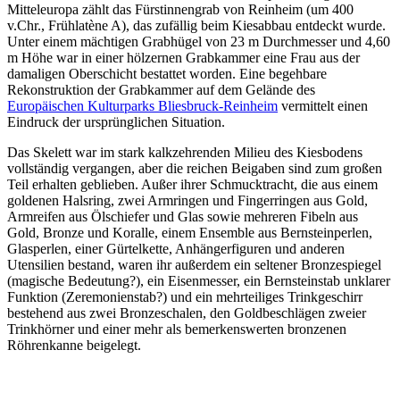
Mitteleuropa zählt das Fürstinnengrab von Reinheim (um 400
v.Chr., Frühlatène A), das zufällig beim Kiesabbau entdeckt wurde.
Unter einem mächtigen Grabhügel von 23 m Durchmesser und 4,60
m Höhe war in einer hölzernen Grabkammer eine Frau aus der
damaligen Oberschicht bestattet worden. Eine begehbare
Rekonstruktion der Grabkammer auf dem Gelände des
Europäischen Kulturparks Bliesbruck-Reinheim
vermittelt einen
Eindruck der ursprünglichen Situation.
Das Skelett war im stark kalkzehrenden Milieu des Kiesbodens
vollständig vergangen, aber die reichen Beigaben sind zum großen
Teil erhalten geblieben. Außer ihrer Schmucktracht, die aus einem
goldenen Halsring, zwei Armringen und Fingerringen aus Gold,
Armreifen aus Ölschiefer und Glas sowie mehreren Fibeln aus
Gold, Bronze und Koralle, einem Ensemble aus Bernsteinperlen,
Glasperlen, einer Gürtelkette, Anhängerfiguren und anderen
Utensilien bestand, waren ihr außerdem ein seltener Bronzespiegel
(magische Bedeutung?), ein Eisenmesser, ein Bernsteinstab unklarer
Funktion (Zeremonienstab?) und ein mehrteiliges Trinkgeschirr
bestehend aus zwei Bronzeschalen, den Goldbeschlägen zweier
Trinkhörner und einer mehr als bemerkenswerten bronzenen
Röhrenkanne beigelegt.