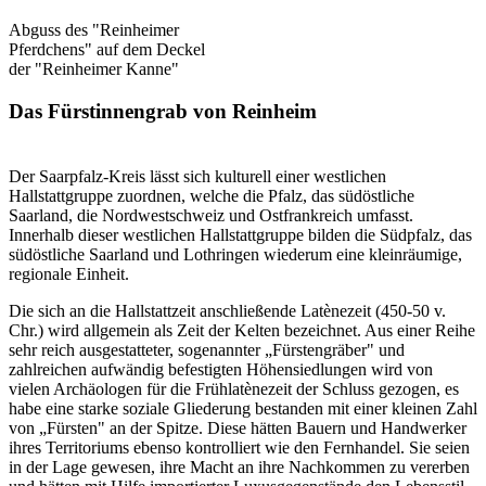
Abguss des "Reinheimer
Pferdchens" auf dem Deckel
der "Reinheimer Kanne"
Das Fürstinnengrab von Reinheim
Der Saarpfalz-Kreis lässt sich kulturell einer westlichen
Hallstattgruppe zuordnen, welche die Pfalz, das südöstliche
Saarland, die Nordwestschweiz und Ostfrankreich umfasst.
Innerhalb dieser westlichen Hallstattgruppe bilden die Südpfalz, das
südöstliche Saarland und Lothringen wiederum eine kleinräumige,
regionale Einheit.
Die sich an die Hallstattzeit anschließende Latènezeit (450-50 v.
Chr.) wird allgemein als Zeit der Kelten bezeichnet. Aus einer Reihe
sehr reich ausgestatteter, sogenannter „Fürstengräber" und
zahlreichen aufwändig befestigten Höhensiedlungen wird von
vielen Archäologen für die Frühlatènezeit der Schluss gezogen, es
habe eine starke soziale Gliederung bestanden mit einer kleinen Zahl
von „Fürsten" an der Spitze. Diese hätten Bauern und Handwerker
ihres Territoriums ebenso kontrolliert wie den Fernhandel. Sie seien
in der Lage gewesen, ihre Macht an ihre Nachkommen zu vererben