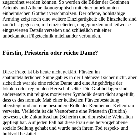
zugeordnet werden können. So werden die Bilder der Göttinnen
Artemis und Athene ikonographisch mit einer unbekannten
einheimischen Gottheit verschmolzen. Der offene, hohlstabige
Armring zeigt noch eine weitere Einzigartigkeit: alle Einzelteile sind
zunächst gegossen, mit einziselierten, eingepunzten und teilweise
eingravierten Details versehen und schließlich mit einer
unbekannten Fügetechnik miteinander verbunden.
Fürstin, Priesterin oder reiche Dame?
Diese Frage ist bis heute nicht geklärt. Fürsten im
spätmittelalterlichen Sinne gab es in der Latènezeit sicher nicht, aber
sicherlich war sie eine reiche Dame und eine Angehörige der
lokalen oder regionalen Herrschaftselite. Die Grabbeilagen sind
andererseits mit religiös motivierter Symbolik derart dicht angefüllt,
dass es das normale Maß einer keltischen Fürstenbestattung
übersteigt und auf eine besondere Rolle der Reinheimer Keltenfrau
verweist. Vielleicht ist die Verstorbene eine Priesterin (Druidin)
gewesen, die Zukunftsschau (Seherin) und dionysische Weinsitten
gepflegt hat. Auf jeden Fall hat diese Frau eine hervorgehobene
soziale Stellung gehabt und wurde nach ihrem Tod respekt- und
huldvoll bestattet.