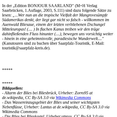
In der „Edition BONJOUR SAARLAND"
(M+H Verlag
Saarbrücken, 1.Auflage, 2003, S.111) sind dazu folgende Sätze zu
lesen:
„...Wer nun an die tropische Vielfalt der Mangrovesümpfe
Südamerikas denkt, der liegt gar nicht so falsch - willkommen im
Auenwald Bliesaue, einem der letzten verbliebenen Dschungel
Mitteleuropas! (.... ) In flachen Kanus treiben wir den träge
dahinfließenden Fluss hinunter (....), bewegen uns vorsichtig weiter
- hinein in eine geheimnisvolle, paradiesische Wunderwelt...."
(Kanutouren sind zu buchen über Saarpfalz-Touristik, E-Mail:
touristik@saarpfalz-kreis.de).
*****
*****
Bildquellen:
- Altarm der Blies bei Bliesbrück, Urheber: Zorro95 at
de.wikipedia, CC By-SA 3.0 via
Wikimedia Commons
- Das Wassereinzugsgebiet der Blies und seiner wichtigsten
Nebenflüsse, Urheber: Lantus at de.wikipedia, CC By-SA 3.0 via
Wikimedia Commons
- Die Blies bei Blieskastel, Urheber:atreyu, CC By-SA 3.0 via