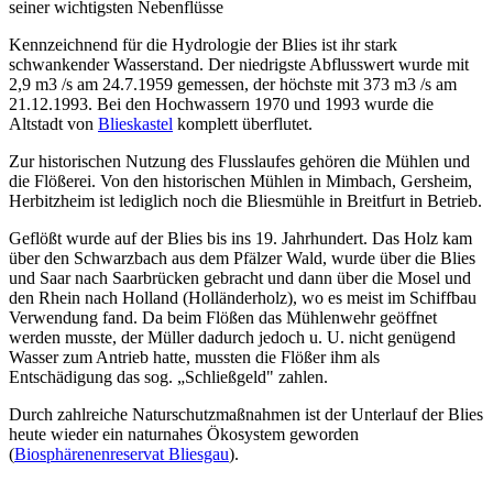
seiner wichtigsten Nebenflüsse
Kennzeichnend für die Hydrologie der Blies ist ihr stark
schwankender Wasserstand. Der niedrigste Abflusswert wurde mit
2,9 m3 /s am 24.7.1959 gemessen, der höchste mit 373 m3 /s am
21.12.1993. Bei den Hochwassern 1970 und 1993 wurde die
Altstadt von
Blieskastel
komplett überflutet.
Zur historischen Nutzung des Flusslaufes gehören die Mühlen und
die Flößerei. Von den historischen Mühlen in Mimbach, Gersheim,
Herbitzheim ist lediglich noch die Bliesmühle in Breitfurt in Betrieb.
Geflößt wurde auf der Blies bis ins 19. Jahrhundert. Das Holz kam
über den Schwarzbach aus dem Pfälzer Wald, wurde über die Blies
und Saar nach Saarbrücken gebracht und dann über die Mosel und
den Rhein nach Holland (Holländerholz), wo es meist im Schiffbau
Verwendung fand. Da beim Flößen das Mühlenwehr geöffnet
werden musste, der Müller dadurch jedoch u. U. nicht genügend
Wasser zum Antrieb hatte, mussten die Flößer ihm als
Entschädigung das sog. „Schließgeld" zahlen.
Durch zahlreiche Naturschutzmaßnahmen ist der Unterlauf der Blies
heute wieder ein naturnahes Ökosystem geworden
(
Biosphärenenreservat Bliesgau
).