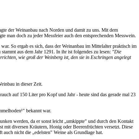
elangte der Weinanbau nach Norden und damit zu uns. Mit dem
igte man doch zu jeder Messfeier auch den entsprechenden Messwein.
war. So ergab es sich, dass der Weinanbau im Mittelalter praktisch im
tammt aus dem Jahr 1291. In ihr ist folgendes zu lesen:
"Die
richten, wie groß der Weinberg ist, den sie in Eschringen angelegt
Weinbau in dieser Zeit.
brauch auf 150 Liter pro Kopf und Jahr - heute sind das gerade mal 23
Hammelhoden¹" bekannt war.
runken werden, da er sonst leicht „umkippte" und durch den Kontakt
t mit diversen Kräutern, Honig oder Beerenfrüchten versetzt. Diese
ft auch nicht die „edelsten" Weine als Grundlage hat.