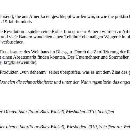
xera), die aus Amerika eingeschleppt worden war, sowie die praktisch
s 19.Jahrhunderts.
lle Revolution - spielten eine Rolle. Immer mehr Bauern wurden zu Ar
und viele Bauern wandelten einen Teil ihrer ehemaligen Wingerte in p
 verbuschten.
 Renaissance des Weinbaus im Bliesgau. Durch die Zertifizierung der
R
ich einen Absatzmarkt finden könnten. Der Unternehmer und Sommelier 
e,
kr@blieswein.de).
 Produkten „vun dehemm" selbst überprüfen, was es mit dem Zitat des g
n Arzneien die schmackhafteste und unter den Nahrungsmitteln das ang
r Oberen Saar (Saar-Blies-Winkel),Wiesbaden 2010, Schriften
er oberen Saar(Saar-Blies-Winkel), Wiesbaden 2010, Schriften zur We