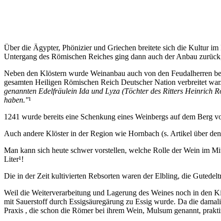
Über die Ägypter, Phönizier und Griechen breitete sich die Kultur i
Untergang des Römischen Reiches ging dann auch der Anbau zurück, 
Neben den Klöstern wurde Weinanbau auch von den Feudalherren betrieb
gesamten Heiligen Römischen Reich Deutscher Nation verbreitet war.
genannten Edelfräulein Ida und Lyza (Töchter des Ritters Heinrich Ro
haben."
¹
1241 wurde bereits eine Schenkung eines Weinbergs auf dem Berg 
Auch andere Klöster in der Region wie Hornbach (s. Artikel über de
Man kann sich heute schwer vorstellen, welche Rolle der Wein im Mitt
Liter¹!
Die in der Zeit kultivierten Rebsorten waren der Elbling, die Guted
Weil die Weiterverarbeitung und Lagerung des Weines noch in den Kin
mit Sauerstoff durch Essigsäuregärung zu Essig wurde. Da die damal
Praxis , die schon die Römer bei ihrem Wein, Mulsum genannt, praktizi