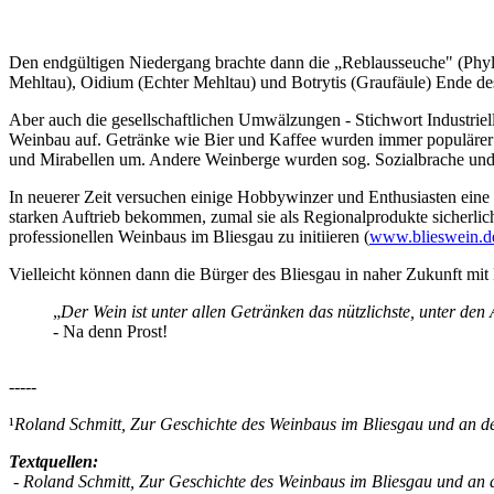
Den endgültigen Niedergang brachte dann die „Reblausseuche" (Phyllo
Mehltau), Oidium (Echter Mehltau) und Botrytis (Graufäule) Ende de
Aber auch die gesellschaftlichen Umwälzungen - Stichwort Industrie
Weinbau auf. Getränke wie Bier und Kaffee wurden immer populärer 
und Mirabellen um. Andere Weinberge wurden sog. Sozialbrache und
In neuerer Zeit versuchen einige Hobbywinzer und Enthusiasten eine
starken Auftrieb bekommen, zumal sie als Regionalprodukte sicherl
professionellen Weinbaus im Bliesgau zu initiieren (
www.blieswein.d
Vielleicht können dann die Bürger des Bliesgau in naher Zukunft mit
„
Der Wein ist unter allen Getränken das nützlichste, unter de
- Na denn Prost!
-----
¹
Roland Schmitt, Zur Geschichte des Weinbaus im Bliesgau und an de
Textquellen:
- Roland Schmitt, Zur Geschichte des Weinbaus im Bliesgau und an d