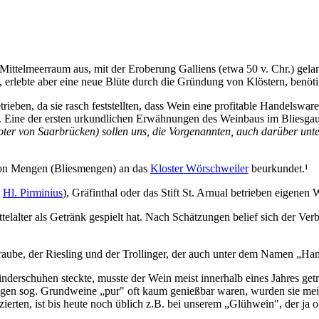
m Mittelmeerraum aus, mit der Eroberung Galliens (etwa 50 v. Chr.) g
erlebte aber eine neue Blüte durch die Gründung von Klöstern, benöt
en, da sie rasch feststellten, dass Wein eine profitable Handelsware 
 Eine der ersten urkundlichen Erwähnungen des Weinbaus im Bliesgau s
ter von Saarbrücken) sollen uns, die Vorgenannten, auch darüber unter
von Mengen (Bliesmengen) an das
Kloster Wörschweiler
beurkundet.¹
n
Hl. Pirminius
), Gräfinthal oder das Stift St. Arnual betrieben eigenen 
elalter als Getränk gespielt hat. Nach Schätzungen belief sich der Ver
eltraube, der Riesling und der Trollinger, der auch unter dem Namen „
derschuhen steckte, musste der Wein meist innerhalb eines Jahres get
igen sog. Grundweine „pur" oft kaum genießbar waren, wurden sie meis
erten, ist bis heute noch üblich z.B. bei unserem „Glühwein", der ja o