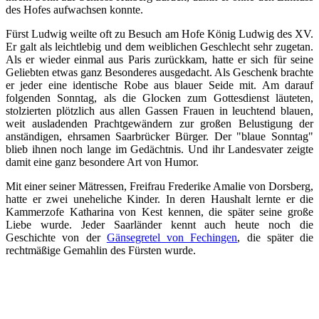
des Hofes aufwachsen konnte.
Fürst Ludwig weilte oft zu Besuch am Hofe König Ludwig des XV.
Er galt als leichtlebig und dem weiblichen Geschlecht sehr zugetan.
Als er wieder einmal aus Paris zurückkam, hatte er sich für seine
Geliebten etwas ganz Besonderes ausgedacht. Als Geschenk brachte
er jeder eine identische Robe aus blauer Seide mit. Am darauf
folgenden Sonntag, als die Glocken zum Gottesdienst läuteten,
stolzierten plötzlich aus allen Gassen Frauen in leuchtend blauen,
weit ausladenden Prachtgewändern zur großen Belustigung der
anständigen, ehrsamen Saarbrücker Bürger. Der "blaue Sonntag"
blieb ihnen noch lange im Gedächtnis. Und ihr Landesvater zeigte
damit eine ganz besondere Art von Humor.
Mit einer seiner Mätressen, Freifrau Frederike Amalie von Dorsberg,
hatte er zwei uneheliche Kinder. In deren Haushalt lernte er die
Kammerzofe Katharina von Kest kennen, die später seine große
Liebe wurde. Jeder Saarländer kennt auch heute noch die
Geschichte von der
Gänsegretel von Fechingen
, die später die
rechtmäßige Gemahlin des Fürsten wurde.