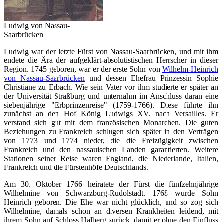
Ludwig von Nassau-
Saarbrücken
Ludwig war der letzte Fürst von Nassau-Saarbrücken, und mit ihm
endete die Ära der aufgeklärt-absolutistischen Herrscher in dieser
Region. 1745 geboren, war er der erste Sohn von
Wilhelm-Heinrich
von Nassau-Saarbrücken
und dessen Ehefrau Prinzessin Sophie
Christiane zu Erbach. Wie sein Vater vor ihm studierte er später an
der Universität Straßburg und unternahm im Anschluss daran eine
siebenjährige "Erbprinzenreise" (1759-1766). Diese führte ihn
zunächst an den Hof König Ludwigs XV. nach Versailles. Er
verstand sich gut mit dem französischen Monarchen. Die guten
Beziehungen zu Frankreich schlugen sich später in den Verträgen
von 1773 und 1774 nieder, die die Freizügigkeit zwischen
Frankreich und den nassauischen Landen garantierten. Weitere
Stationen seiner Reise waren England, die Niederlande, Italien,
Frankreich und die Fürstenhöfe Deutschlands.
Am 30. Oktober 1766 heiratete der Fürst die fünfzehnjährige
Wilhelmine von Schwarzburg-Rudolstadt. 1768 wurde Sohn
Heinrich geboren. Die Ehe war nicht glücklich, und so zog sich
Wilhelmine, damals schon an diversen Krankheiten leidend, mit
ihrem Sohn auf Schloss Halberg zurück, damit er ohne den Einfluss