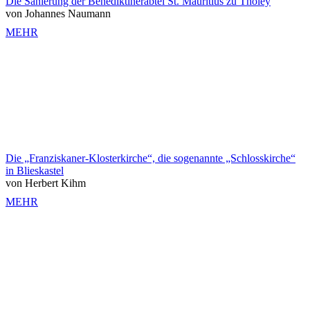
Die Sanierung der Benediktinerabtei St. Mauritius zu Tholey
von Johannes Naumann
MEHR
Die „Franziskaner-Klosterkirche“, die sogenannte „Schlosskirche“
in Blieskastel
von Herbert Kihm
MEHR