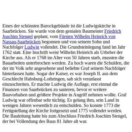
Eines der schönsten Barockgebäude ist die Ludwigskirche in
Saarbrücken. Sie wurde von dem genialen Baumeister
Friedrich
Joachim Stengel
geplant, vom
Fürsten Wilhelm Heinrich von
Nassau-Saarbrücken
begonnen und von seinem Sohn und
Nachfolger
Ludwig
vollendet. Die Grundsteinlegung fand im Jahr
1762 statt. Eine Inschrift weist Wilhelm Heinrich als Urheber der
Kirche aus. Als er 1768 im Alter von 50 Jahren starb, mussten die
Bauarbeiten unterbrochen werden. Zu hoch waren die Schulden, die
der im Volk sehr angesehene und beliebte Graf seinem Nachfolger
hinterlassen hatte. Sogar der Kaiser, es war Joseph II. aus dem
Geschlecht Habsburg-Lothringen, sah sich veranlasst
einzuschreiten. Er machte Ludwig die Auflage, erst einmal die
Finanzen von Saarbrücken zu sanieren, bevor er weitere
Bauvorhaben und größere Projekte in Angriff nehmen wollte. Graf
Ludwig war offenbar sehr tüchtig. Es gelang ihm, sein Land in
wenigen Jahren wesentlich zu entschulden. So konnte 1773 die
Fertigstellung der Kirche fortgesetzt und 1775 vollendet werden.
Die Bauleitung hatte bis zum Abschluss Friedrich Joachim Stengel,
der bei Vollendung des Baus 81 Jahre alt war.