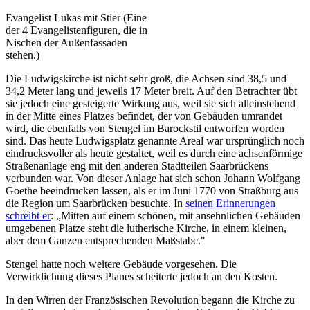
Evangelist Lukas mit Stier (Eine
der 4 Evangelistenfiguren, die in
Nischen der Außenfassaden
stehen.)
Die Ludwigskirche ist nicht sehr groß, die Achsen sind 38,5 und
34,2 Meter lang und jeweils 17 Meter breit. Auf den Betrachter übt
sie jedoch eine gesteigerte Wirkung aus, weil sie sich alleinstehend
in der Mitte eines Platzes befindet, der von Gebäuden umrandet
wird, die ebenfalls von Stengel im Barockstil entworfen worden
sind. Das heute Ludwigsplatz genannte Areal war ursprünglich noch
eindrucksvoller als heute gestaltet, weil es durch eine achsenförmige
Straßenanlage eng mit den anderen Stadtteilen Saarbrückens
verbunden war. Von dieser Anlage hat sich schon Johann Wolfgang
Goethe beeindrucken lassen, als er im Juni 1770 von Straßburg aus
die Region um Saarbrücken besuchte. In
seinen Erinnerungen
schreibt er
: „Mitten auf einem schönen, mit ansehnlichen Gebäuden
umgebenen Platze steht die lutherische Kirche, in einem kleinen,
aber dem Ganzen entsprechenden Maßstabe."
Stengel hatte noch weitere Gebäude vorgesehen. Die
Verwirklichung dieses Planes scheiterte jedoch an den Kosten.
In den Wirren der Französischen Revolution begann die Kirche zu