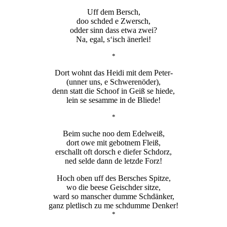
Uff dem Bersch,
doo schded e Zwersch,
odder sinn dass etwa zwei?
Na, egal, s‘isch änerlei!
*
Dort wohnt das Heidi mit dem Peter-
(unner uns, e Schwerenöder),
denn statt die Schoof in Geiß se hiede,
lein se sesamme in de Bliede!
*
Beim suche noo dem Edelweiß,
dort owe mit gebotnem Fleiß,
erschallt oft dorsch e diefer Schdorz,
ned selde dann de letzde Forz!
Hoch oben uff des Bersches Spitze,
wo die beese Geischder sitze,
ward so manscher dumme Schdänker,
ganz pletlisch zu me schdumme Denker!
*