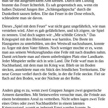
man sie mit ausgestrecktem Arm kreisen. Durch den Luftzug
brannte das Feuer lichterloh. Es sah gespenstisch aus, wenn ein
halbes Dutzend Jungen ihre „Schlengadippscha" durch die
Dunkelheit sausen ließen. Ehe das Feuer in der Dose erlosch,
schleuderte man sie davon.
Dieses „Spiel mit dem Feuer" war nicht ganz ungefährlich, wie man
verstehen wird. Aber es gab gefährlichere, und ich zögere, sie Spiel
zu nennen. Und doch sagten wir: „Mir schbille Griesch." Das
Kriegsspiel mit den Bleisoldaten war harmlos. Die Beete im
Hausgarten zu unterhöhlen, um den Westwall nachzubauen, konnte
zu Ärger mit dem Vater führen. Noch weniger mochte er es, wenn
man aus seinem Werkzeugfundus eine Feile mit nach draußen nahm.
Damit zeichnete man auf einem unbefestigten Platz eine Landkarte.
Jeder Mitspieler stellte sich in sein Land. Die Feile warf man in das
Nachbarland, mit dem man im Krieg war. Blieb sie im Boden
stecken, annektierte man ein Stück des feindlichen Territoriums. Die
neue Grenze verlief durch die Stelle, in der die Feile steckte. Fiel sie
flach auf den Boden, war der Nächste an der Reihe.
Anders ging es zu, wenn zwei Gruppen Jungen zwei gegnerische
Armeen darstellten. Mit Steinewerfen versuchte man, die Feinde aus
einem bestimmten Areal zu vertreiben. Nicht selten lagen zwei Teile
eines Ortes oder zwei Nachbardörfer in einem latenten
Kriegszustand, womit es jederzeit Ernst werden konnte. In