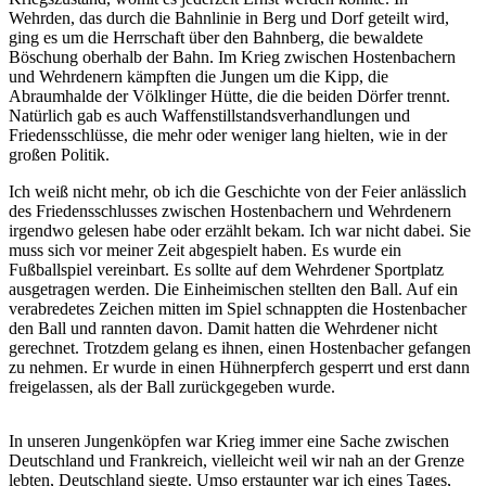
Wehrden, das durch die Bahnlinie in Berg und Dorf geteilt wird,
ging es um die Herrschaft über den Bahnberg, die bewaldete
Böschung oberhalb der Bahn. Im Krieg zwischen Hostenbachern
und Wehrdenern kämpften die Jungen um die Kipp, die
Abraumhalde der Völklinger Hütte, die die beiden Dörfer trennt.
Natürlich gab es auch Waffenstillstandsverhandlungen und
Friedensschlüsse, die mehr oder weniger lang hielten, wie in der
großen Politik.
Ich weiß nicht mehr, ob ich die Geschichte von der Feier anlässlich
des Friedensschlusses zwischen Hostenbachern und Wehrdenern
irgendwo gelesen habe oder erzählt bekam. Ich war nicht dabei. Sie
muss sich vor meiner Zeit abgespielt haben. Es wurde ein
Fußballspiel vereinbart. Es sollte auf dem Wehrdener Sportplatz
ausgetragen werden. Die Einheimischen stellten den Ball. Auf ein
verabredetes Zeichen mitten im Spiel schnappten die Hostenbacher
den Ball und rannten davon. Damit hatten die Wehrdener nicht
gerechnet. Trotzdem gelang es ihnen, einen Hostenbacher gefangen
zu nehmen. Er wurde in einen Hühnerpferch gesperrt und erst dann
freigelassen, als der Ball zurückgegeben wurde.
In unseren Jungenköpfen war Krieg immer eine Sache zwischen
Deutschland und Frankreich, vielleicht weil wir nah an der Grenze
lebten, Deutschland siegte. Umso erstaunter war ich eines Tages,