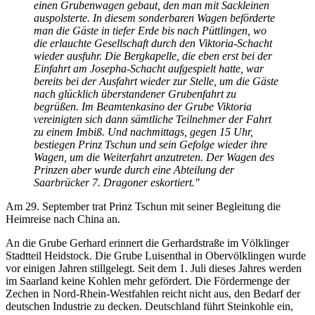
einen Grubenwagen gebaut, den man mit Sackleinen
auspolsterte. In diesem sonderbaren Wagen beförderte
man die Gäste in tiefer Erde bis nach Püttlingen, wo
die erlauchte Gesellschaft durch den Viktoria-Schacht
wieder ausfuhr. Die Bergkapelle, die eben erst bei der
Einfahrt am Josepha-Schacht aufgespielt hatte, war
bereits bei der Ausfahrt wieder zur Stelle, um die Gäste
nach glücklich überstandener Grubenfahrt zu
begrüßen. Im Beamtenkasino der Grube Viktoria
vereinigten sich dann sämtliche Teilnehmer der Fahrt
zu einem Imbiß. Und nachmittags, gegen 15 Uhr,
bestiegen Prinz Tschun und sein Gefolge wieder ihre
Wagen, um die Weiterfahrt anzutreten. Der Wagen des
Prinzen aber wurde durch eine Abteilung der
Saarbrücker 7. Dragoner eskortiert."
Am 29. September trat Prinz Tschun mit seiner Begleitung die
Heimreise nach China an.
An die Grube Gerhard erinnert die Gerhardstraße im Völklinger
Stadtteil Heidstock. Die Grube Luisenthal in Obervölklingen wurde
vor einigen Jahren stillgelegt. Seit dem 1. Juli dieses Jahres werden
im Saarland keine Kohlen mehr gefördert. Die Fördermenge der
Zechen in Nord-Rhein-Westfahlen reicht nicht aus, den Bedarf der
deutschen Industrie zu decken. Deutschland führt Steinkohle ein,