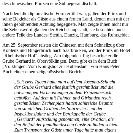
des chinesischen Prinzen eine Sühnegesandtschaft.
Nachdem die diplomatische Form erfüllt war, galten der Prinz und
seine Begleiter als Gäste aus einem fernen Land, denen man mit der
ihnen gebührenden Achtung begegnete. Man zeigte ihnen nicht nur
die Sehenswürdigkeiten der Reichshauptstadt, sie besuchten auch
andere Teile des Landes: Stettin, Danzig, Hamburg, das Ruhrgebiet.
Am 25. September reisten die Chinesen mit dem Schnellzug über
Koblenz und Bingerbrück nach Saarbrücken, wo der Prinz im Hotel
„Rheinischer Hof" abstieg. Am folgenden Tag besuchte er die
Grube Gerhard in Obervölklingen. Dazu gibt es in dem Buch
„Völklingen. Vom Königshof zur Hüttenstadt" von Hans Peter
Buchleitner einen zeitgenössischen Bericht:
„Seit zwei Tagen hatte man auf dem Josepha-Schacht
der Grube Gerhard alles festlich geschmückt und die
notwendigen Vorbereitungen zu dem Prinzenbesuch
getroffen. Auf dem mit Fahnen und Girlanden reich
geschmückten Zechenplatz hatten zahlreiche Beamte
von sämtlichen Gruben des Saarreviers mit der
Inspektionsfahne und der Bergkapelle der Grube
„Gerhard" Aufstellung genommen, eine Ovation, die
den Beifall der fremdländischen Gäste zu finden schien.
Zum Transport der Gäste unter Tage hatte man eigens