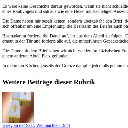
Es wäre keine Geschichte daraus geworden, wenn sie nicht schließlic
eines Raubvogels und sah aus wie eine Hexe, mit stacheligen Auswüch
Die Dame neben mir besaß keinen, sondern übergab ihr den Brief, d
sich offenbar um eine Empfehlung, die Besitzerin des Briefes auch ohn
Bösmadamm forderte die Dame auf, ihr aus dem Abteil zu folgen. Di
erneut in der Tür und forderte alle auf, die mitgeführten Gepäckstück
Die Dame mit dem Brief sahen wir nicht wieder. Im laizistischen Fra
einem anderen Abteil Platz gefunden.
In mehreren Küchen jenseits der Grenze dampfte jedenfalls geraume Ze
Weitere Beiträge dieser Rubrik
Krieg an der Saar: Weihnachten 1944