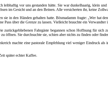
h leibhaftig vor uns gestanden hätte. Sie war dunkelhaarig, klein und
sen im Gesicht und an den Beinen. Alle versicherten ihr, keine Zollwar
en sie in den Händen gehalten hatte. Bösmadamm fragte: „Wer hat den 
e Pass über die Grenze zu lassen. Vielleicht brauchte ein Verwandter i
e zurückgebliebenen Fahrgäste begannen schon Hoffnung für sich zu s
e zu öffnen. Sie durchsuchte sie, schien aber nichts zu finden oder find
nkreich machte eine pastorale Empfehlung viel weniger Eindruck als i
it später echter Kaffee.