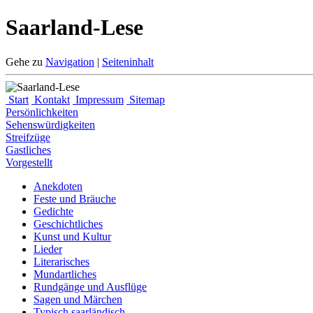
Saarland-Lese
Gehe zu
Navigation
|
Seiteninhalt
Start
Kontakt
Impressum
Sitemap
Persönlichkeiten
Sehenswürdigkeiten
Streifzüge
Gastliches
Vorgestellt
Anekdoten
Feste und Bräuche
Gedichte
Geschichtliches
Kunst und Kultur
Lieder
Literarisches
Mundartliches
Rundgänge und Ausflüge
Sagen und Märchen
Typisch saarländisch