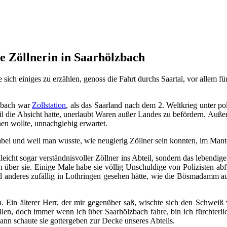
e Zöllnerin in Saarhölzbach
 sich einiges zu erzählen, genoss die Fahrt durchs Saartal, vor allem f
lzbach war
Zollstation
, als das Saarland nach dem 2. Weltkrieg unter po
 die Absicht hatte, unerlaubt Waren außer Landes zu befördern. Außer
n wollte, unnachgiebig erwartet.
abei und weil man wusste, wie neugierig Zöllner sein konnten, im Mant
eicht sogar verständnisvoller Zöllner ins Abteil, sondern das lebendi
en über sie. Einige Male habe sie völlig Unschuldige von Polizisten a
 anderes zufällig in Lothringen gesehen hätte, wie die Bösmadamm aus
. Ein älterer Herr, der mir gegenüber saß, wischte sich den Schweiß
zollen, doch immer wenn ich über Saarhölzbach fahre, bin ich fürchte
ann schaute sie gottergeben zur Decke unseres Abteils.