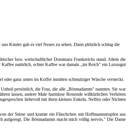
ür uns Kinder gab es viel Neues zu sehen. Dann plötzlich schlug die
litischer bzw. wirtschaftlicher Dominanz Frankreichs stand. Allein die
 Kaffee natürlich, echter Kaffee war damals „im Reich" ein Luxusgut
el oder ganz unten im Koffer inmitten schmutziger Wäsche versteckt.
ge Unheil persönlich, die Frau, die alle „Bösmadamm" nannten. Sie war
bführen lassen, andere Male harmlose Reisende willkürlichen Verhören
gesprochen liebevoll mit ihren kleinen Enkeln, Neffen oder Nichten
 von der Stirne und kramte ein Fläschchen mit Hoffmannstropfen aus
rlich aufgeregt. Die Bösmadamm macht mich völlig nervös." Die Dame