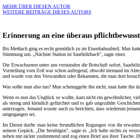
MEHR ÜBER DIESEN AUTOR
WEITERE BEITRÄGE DIESES AUTORS
Erinnerung an eine überaus pflichtbewusst
Bis Mettlach ging es recht gemütlich zu im Eisenbahnabteil. Man hatte
Stimmung um. „Nächste Station ist Saarhölzbach", sagte einer.
Die Erwachsenen unter uns verstanden die Botschaft sofort. Saarhö
Vorstellung vom Zoll war schon aufregend, obwohl niemand im Abteil
und wurde von den Verwandten oder Bekannten, die man dort besuche
Was sollte man also tun? Man schmuggelte ihn nicht, man hatte ihn d
Wenn es nun das Unglück so wollte, kam nicht ein gewöhnlicher, viell
als streng und kleinlich gefürchtet und es gab ungezählte Geschicht
unterzogen. Jemand wusste auch zu berichten, dass wiederum jemand
umgegangen sei.
Im Dienst durfte man keine freundlichen Regungen von ihr erwarten
seinem Gepäck. „Die beruhigen", sagte er. „Ich habe nichts zu ver
neben mir nickte zustimmend und zog einen Brief aus ihrer Tasche. D