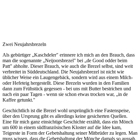
Zwei Neujahrsbrezeln
Als gebürtiger „Kaschdeler" erinnere ich mich an den Brauch, dass
man die sogenannte „Neijoorsbrezel" bei „de Good odder beim
Patt" abholte. Dieser Brauch, wie auch die Brezel selbst, sind weit
verbreitet in Süddeutschland. Die Neujahrsbrezel ist nicht wie
üblicher Weise ein Laugengebäck, sondern wird aus einem Milch-
oder Hefeteig hergestellt. Diese Brezeln wurden in den Familien
dann zum Frühstück gegessen - bei uns mit Butter bestrichen und
nach ein paar Tagen - wenn sie schon etwas trocken war, „in de
Kaffee getunkt."
Geschichtlich ist die Brezel wohl ursprünglich eine Fastenspeise,
über den Ursprung gibt es allerdings keine gesicherten Quellen.
Eine für mich ganz einsichtige Geschichte erzählt, dass ein Mönch
um 600 in einem südfranzösischen Kloster auf die Idee kam,
Teigreste in Form der Gebetshaltung seiner Mitbrüder zu legen. Man
muss wissen, dass die Gebetshaltung der Mönche damals so aussah,