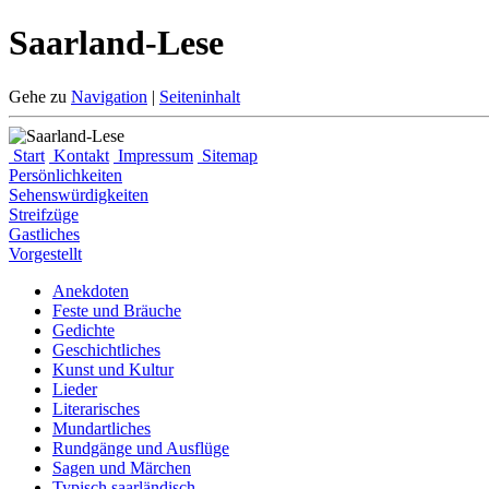
Saarland-Lese
Gehe zu
Navigation
|
Seiteninhalt
Start
Kontakt
Impressum
Sitemap
Persönlichkeiten
Sehenswürdigkeiten
Streifzüge
Gastliches
Vorgestellt
Anekdoten
Feste und Bräuche
Gedichte
Geschichtliches
Kunst und Kultur
Lieder
Literarisches
Mundartliches
Rundgänge und Ausflüge
Sagen und Märchen
Typisch saarländisch