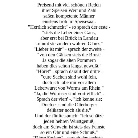
Preisend mit viel schönen Reden
ihrer Speisen Wert und Zahl
saßen kompetente Männer
einstens froh im Speisesaal.
"Herrlich schmeckt" - so sprach der erste -
"stets die Leber einer Gans,
aber erst bei Brück in Landau
kommt sie zu dem wahren Glanz."
"Lieber ist mir" - sprach der zweite -
"von den Gänsen stets die Brust:
Ja sogar die alten Pommern
haben dies schon längst gewußt."
"Höret" - sprach darauf der dritte -
"eure Sachen sind wohl fein,
doch ich lobe mir vor allem
Leberwurst von Worms am Rhein."
"Ja, die Wormser sind vortrefflich" -
Sprach der viert' -, "ich kenne sie:
Doch es sind die Otterberger
delikater noch als die."
Und der fünfte sprach: "Ich schätze
jeden hehren Wurstgenuß,
doch am Schwein ist stets das Feinste
so ein Ohr und eine Schnuß."
"Diese Sachen" - sprach der sechste -