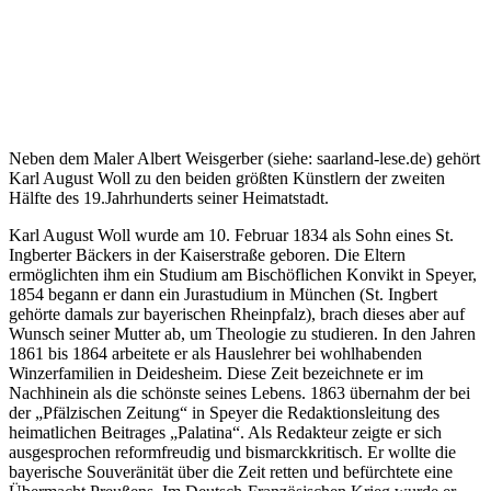
Neben dem Maler Albert Weisgerber (siehe: saarland-lese.de) gehört
Karl August Woll zu den beiden größten Künstlern der zweiten
Hälfte des 19.Jahrhunderts seiner Heimatstadt.
Karl August Woll wurde am 10. Februar 1834 als Sohn eines St.
Ingberter Bäckers in der Kaiserstraße geboren. Die Eltern
ermöglichten ihm ein Studium am Bischöflichen Konvikt in Speyer,
1854 begann er dann ein Jurastudium in München (St. Ingbert
gehörte damals zur bayerischen Rheinpfalz), brach dieses aber auf
Wunsch seiner Mutter ab, um Theologie zu studieren. In den Jahren
1861 bis 1864 arbeitete er als Hauslehrer bei wohlhabenden
Winzerfamilien in Deidesheim. Diese Zeit bezeichnete er im
Nachhinein als die schönste seines Lebens. 1863 übernahm der bei
der „Pfälzischen Zeitung“ in Speyer die Redaktionsleitung des
heimatlichen Beitrages „Palatina“. Als Redakteur zeigte er sich
ausgesprochen reformfreudig und bismarckkritisch. Er wollte die
bayerische Souveränität über die Zeit retten und befürchtete eine