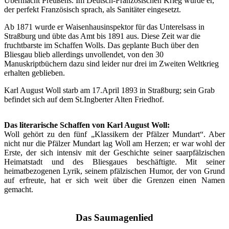
Übermacht Preußens. Im Deutsch-Französischen Krieg wurde er,
der perfekt Französisch sprach, als Sanitäter eingesetzt.
Ab 1871 wurde er Waisenhausinspektor für das Unterelsass in
Straßburg und übte das Amt bis 1891 aus. Diese Zeit war die
fruchtbarste im Schaffen Wolls. Das geplante Buch über den
Bliesgau blieb allerdings unvollendet, von den 30
Manuskriptbüchern dazu sind leider nur drei im Zweiten Weltkrieg
erhalten geblieben.
Karl August Woll starb am 17.April 1893 in Straßburg; sein Grab
befindet sich auf dem St.Ingberter Alten Friedhof.
Das literarische Schaffen von Karl August Woll:
Woll gehört zu den fünf „Klassikern der Pfälzer Mundart“. Aber
nicht nur die Pfälzer Mundart lag Woll am Herzen; er war wohl der
Erste, der sich intensiv mit der Geschichte seiner saarpfälzischen
Heimatstadt und des Bliesgaues beschäftigte. Mit seiner
heimatbezogenen Lyrik, seinem pfälzischen Humor, der von Grund
auf erfreute, hat er sich weit über die Grenzen einen Namen
gemacht.
Das Saumagenlied