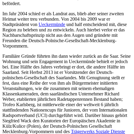
befördert.
Im Jahr 2004 schied er als Landrat aus, blieb aber seiner zweiten
Heimat weiter treu verbunden. Von 2004 bis 2009 war er
Stadtpräsident von
Ueckermünde
und half entscheidend mit, diese
Region zu beleben und zu entwickeln. Auch hierbei verlor er das
Nachbarschaftsprinzip nicht aus den Augen und gründete mit
Freunden die Deutsch-Polnische-Gesellschaft-Mecklenburg-
Vorpommern.
Familiäre Gründe führten ihn dann wieder zurück an die Saar. Seine
Wohnung und sein Engagement in Ueckermünde behielt er jedoch
bei. Eine Hälfte des Jahres verbringt er dort, die andere Hälfte im
Saarland. Seit Herbst 2013 ist er Vorsitzender der Deutsch-
polnischen-Gesellschaft des Saarlandes. Mit Genugtuung stellt er
fest, dass eine Reihe der von ihm als Bürgermeister initiierten
Veranstaltungen, wie die zusammen mit seinem ehemaligen
Klassenkameraden, dem saarländischen Unternehmer Richard
Weber, etablierten jährlichen Radetappenrennen Bestand haben;
Trofeo Karlsberg, ist mittlerweile einer der weltweit 6 jährlich
stattfindenden Nationencups für Junioren, der vom Internationalen
Radsportverband (UCI) durchgeführt wird. Darüber hinaus gehört
Siegfried Wack den Kuratorien der Europäischen Akademie in
Külz/Kulice (Polen), der Deutsch-Polnischen Gesellschaft
Mecklenburg-Vorpommern und des
Trägerwerks Soziale Dienste