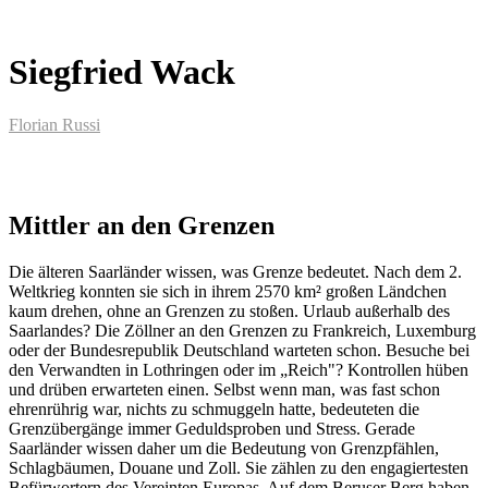
Siegfried Wack
Florian Russi
Mittler an den Grenzen
Die älteren Saarländer wissen, was Grenze bedeutet. Nach dem 2.
Weltkrieg konnten sie sich in ihrem 2570 km² großen Ländchen
kaum drehen, ohne an Grenzen zu stoßen. Urlaub außerhalb des
Saarlandes? Die Zöllner an den Grenzen zu Frankreich, Luxemburg
oder der Bundesrepublik Deutschland warteten schon. Besuche bei
den Verwandten in Lothringen oder im „Reich"? Kontrollen hüben
und drüben erwarteten einen. Selbst wenn man, was fast schon
ehrenrührig war, nichts zu schmuggeln hatte, bedeuteten die
Grenzübergänge immer Geduldsproben und Stress. Gerade
Saarländer wissen daher um die Bedeutung von Grenzpfählen,
Schlagbäumen, Douane und Zoll. Sie zählen zu den engagiertesten
Befürwortern des Vereinten Europas. Auf dem Beruser Berg haben