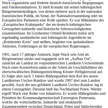
Wack organisierte und förderte deutsch-französische Begegnungen
und Friedensinitiativen. Er hielt Kontakt mit seinen lothringischen
Bürgermeisterkollegen, von denen mehrere auch in der nationalen
französischen Politik, im Senat, der Nationalversammlung oder im
Europäischen Parlament eine Rolle spielten. Er war Mitinitiator des
„Europäischen Kulturparks" der im deutsch-lothringischen
Grenzgebiet kulturelle und historische Sehenswürdigkeiten
zusammenfasst. Im Gersheimer Ortsteil Reinheim trafen sich
regelmäßig saarländische und lothringische Jugendliche im
„Reinheimer Kreis" und stellten, begleitet von spektakulären
Aktionen, Forderungen an die europäischen Regierungen.
1991, nach 17-jähriger Amtszeit, legte Wack sein Amt als
Bürgermeister nieder und engagierte sich im „Aufbau Ost",
zunächst als Landrat im vorpommerschen Landkreis Ueckermünde.
Nach einer Kreisreform nahm er die Arbeit als Geschäftsführer der
oberschwäbischen Bildungseinrichtung Kloster Heiligkreuztal auf.
Er folgte aber nach 3 Jahren Bildungsarbeit dem Ruf des neuen
Landkreises Uecker-Randow und wurde 1997 dort zum Landrat
gewählt. Auch der neu gebildete Landkreis Uecker-Randow lag in
einem Grenzgebiet. Diesmal hieß das Nachbarland Polen. Wieder
ergriff Wack eine Reihe von Initiativen. Er wurde Mitbegründer und
Präsident der Kommunalgemeinschaft Euroregion Pomerania,
welche die wirtschaftliche, kulturelle und strukturelle
Zusammenarbeit zwischen Deutschland, Polen und Südschweden