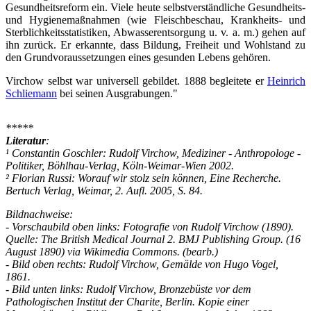
Gesundheitsreform ein. Viele heute selbstverständliche Gesundheits-
und Hygienemaßnahmen (wie Fleischbeschau, Krankheits- und
Sterblichkeitsstatistiken, Abwasserentsorgung u. v. a. m.) gehen auf
ihn zurück. Er erkannte, dass Bildung, Freiheit und Wohlstand zu
den Grundvoraussetzungen eines gesunden Lebens gehören.
Virchow selbst war universell gebildet. 1888 begleitete er
Heinrich
Schliemann
bei seinen Ausgrabungen."
*****
Literatur
:
¹ Constantin Goschler: Rudolf Virchow, Mediziner - Anthropologe -
Politiker, Böhlhau-Verlag, Köln-Weimar-Wien 2002.
² Florian Russi: Worauf wir stolz sein können, Eine Recherche.
Bertuch Verlag, Weimar, 2. Aufl. 2005, S. 84.
Bildnachweise:
- Vorschaubild oben links: Fotografie von Rudolf Virchow (1890).
Quelle: The British Medical Journal 2. BMJ Publishing Group. (16
August 1890) via Wikimedia Commons. (bearb.)
- Bild oben rechts: Rudolf Virchow, Gemälde von Hugo Vogel,
1861.
- Bild unten links: Rudolf Virchow, Bronzebüste vor dem
Pathologischen Institut der Charite, Berlin. Kopie einer