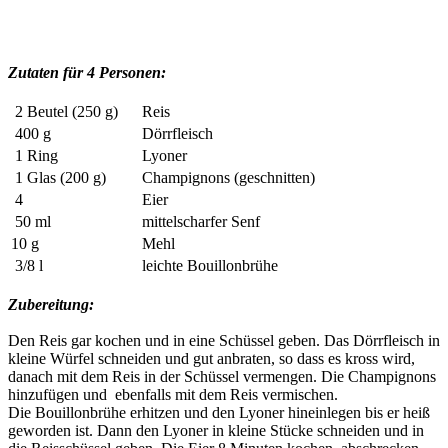
Zutaten für 4 Personen:
2 Beutel (250 g)
Reis
400 g
Dörrfleisch
1 Ring
Lyoner
1 Glas (200 g)
Champignons (geschnitten)
4
Eier
50 ml
mittelscharfer Senf
10 g
Mehl
3/8 l
leichte Bouillonbrühe
Zubereitung:
Den Reis gar kochen und in eine Schüssel geben. Das Dörrfleisch in
kleine Würfel schneiden und gut anbraten, so dass es kross wird,
danach mit dem Reis in der Schüssel vermengen. Die Champignons
hinzufügen und ebenfalls mit dem Reis vermischen.
Die Bouillonbrühe erhitzen und den Lyoner hineinlegen bis er heiß
geworden ist. Dann den Lyoner in kleine Stücke schneiden und in