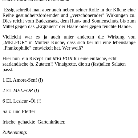
Essig schreibt man aber auch neben seiner Rolle in der Küche eine
Reihe gesundheitsfördernder und „verschönernder" Wirkungen zu.
Dies reicht vom Badezusatz, dem Haut- und Sonnenschutz bis zum
Mittel gegen das „Ergrauen" der Haare oder gegen feuchte Hände.
Vielleicht war es ja auch unter anderem die Wirkung von
„MELFOR" in Mutters Küche, dass sich bei mir eine lebenslange
„Frankophilie" entwickelt hat. Wer weiß?
Hier nun ein Rezept mit
MELFOR
für eine einfache, echt
saarländische (s. Zutaten!) Vinaigrette, die zu (fast)allen Salaten
passt:
1 EL Amora-Senf (!)
2 EL
MELFOR
(!)
6 EL Lesieur -Öl (!)
Salz und Pfeffer
frische, gehackte Gartenkräuter,
Zubereitung: