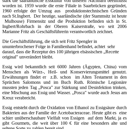
stark die saarländische Esskultur von unseren Nachbarn beeinflusst
worden ist. 1959 wurde die erste Filiale in Saarbrücken gegründet,
1960 erfolgte der Umzug aus produktionstechnischen Gründen
nach St.Ingbert. Der heutige, saarländische (der Stammsitz ist heute
Mulhouse) Firmensitz und die Produktion befinden sich in St.
Ingbert/Rohrbach in der Oberen Kaiserstraße, wo seit 2006
Marianne Fritz als Geschäftsführerin verantwortlich zeichnet.
Die Geschäftsführung, die sich seit Fritz Spengler in
ununterbrochener Folge in Familienhand befindet, achtet sehr
darauf, dass die Rezeptur des 100 jährigen elsässischen „Recette
original" unverändert bleibt.
Essig wird bekanntlich seit 6000 Jahren (Ägypten, China) vom
Menschen als Würz-, Heil- und Konservierungsmittel genutzt.
Erwähnungen findet er z.B. schon im Alten Testament in den
Sprüchen Salomons und im Buch Ruth. Römische Legionäre
mussten jeden Tag „Posca" zur Stärkung und Desinfektion trinken,
eine Mischung aus Essig und Wasser. „Posca" wurde auch Jesus am
Kreuz verabreicht.
Essig entsteht durch die Oxidation von Ethanol zu Essigsäure durch
Bakterien aus der Familie der Acetobacteraceae. Heute gibt es eine
schier unüberschaubare Vielfalt von Essigen auf dem Markt, ja es
gibt Gourmets, die weit über 100 € für eine besonders alte und
seltene Sorte zu zahlen bereit sind.