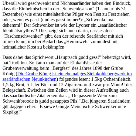
Überall wird geschwenkt und Nichtsaarländer haben den Eindruck,
dass die Einheimischen in der „Schwenksaison" (1.Januar bis 31.
Dezember) wie einst mittelalterliche Pilger von Fest zu Fest ziehen
oder, wenn es passt (und es passt immer!): „Schwenke ma
dehemm!" Der Schwenker ist wie der Lyoner ein „saarländischer
Identitätsmythos"! Dies zeigt sich auch darin, dass es den
„Taschenschwenker" gibt, den der reisende Saarländer mit sich
führen kann, um bei Bedarf das „Hemmweh" zumindest mit
heimatlicher Kost zu bekämpfen.
Dass dabei das Sprichwort „Hauptsach gudd gess!" beherzigt wird,
hat Tradition. So kann man auf der Einkaufsliste der
Grubenverwaltung beim „Bergfest" des Jahres 1898 der Grube
König (
Die Grube König ist ein ehemaliges Steinkohlebergwerk im
saarländischen Neunkirchen
) folgendes lesen: 1,5kg Ochsenfleisch,
1,5 kg Brot, 5 Liter Bier und 12 Zigarren- und zwar pro Mann!! der
Belegschaft. Zwischen den Zeilen wird in dieser Aufstellung auch
das saarländische Zitat erkennbar: „ De passende Wein zum
Schwenkbroode is gudd gezapptes Pils!".Bei jüngeren Saarländern
gilt dagegen eher:" E siewe Gänge-Menü isch e Schwenker un e
Sixpägg!"