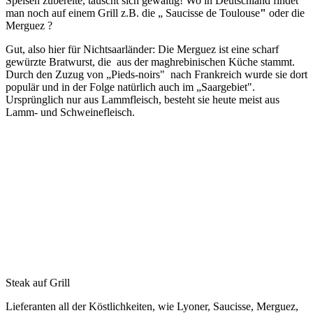
Speisen zubereite, täuscht sich gewaltig! Wo in Deutschland findet
man noch auf einem Grill z.B. die „ Saucisse de Toulouse
"
oder die
Merguez ?
Gut, also hier für Nichtsaarländer: Die Merguez ist eine scharf
gewürzte Bratwurst, die aus der maghrebinischen Küche stammt.
Durch den Zuzug von „Pieds-noirs" nach Frankreich wurde sie dort
populär und in der Folge natürlich auch im „Saargebiet".
Ursprünglich nur aus Lammfleisch, besteht sie heute meist aus
Lamm- und Schweinefleisch.
Steak auf Grill
Lieferanten all der Köstlichkeiten, wie Lyoner, Saucisse, Merguez,