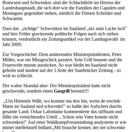
Bratwurst und Schwenker, sind die Schlachthöfe im Herzen der
Landeshauptstadt, die sich dort wie die Familien der Capulets und
Montagues gegenüber stehen, nämlich die Firmen Schröder und
Schwamm.
Dass das „richtige" Schwenken im Saarland „nix zum Lache isch"
und hier Fehler gravierende politische Folgen nach sich ziehen
können, verdeutlicht ein Zeitungsartikel vor der Landtagswahl im
Jahr 2009:
Zur Vorgeschichte: Dem amtierenden Ministerpräsidenten, Peter
Müller, war ein Missgeschick passiert. Sein Grill brannte und die
Feuerwehr musste ausrücken. So was bleibt im Saarland nicht
geheim und landete auf der 1.Seite der Saarbrücker Zeitung - so
weit so schlecht.
Der wahre Skandal aber: Der Ministerpräsident hatte nicht
geschwenkt, sondern einen
Gasgrill
benutzt!!!
„Um Himmels Wille, wo komme ma doo hin, wenn de erschde
Mann im Saaland ned schwenkt!" so hallte der Aufschrei durchs
gesamte Land. Oskar Lafontaine kommentierte das süffisant und
fällte ein vernichtendes Urteil: „ Schon sein Vater konnte nicht
schwenken!" Auf einer Wahlkampfveranstaltung analysierte er wie
immer intellektuell brillant:„Mir brauche kenner, der net schwenke